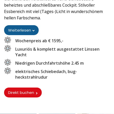
beheiztes und abschließbares Cockpit. Stilvoller
Essbereich mit viel (Tages-)Licht in wunderschönem
hellen Farbschema.
Sehr umfangreiches Steuerungs- und
Weiterlesen
Navigationssystem, sowie Bug- und
Wochenpreis ab € 1595,-
Heckstrahlruder. Geräumige Benutzerkabine mit
herrlichem Bett, seperater Dusche und Sanitärbereich.
Luxuriös & komplett ausgestattet Linssen
Yacht
Ist diese Linssen 30.0 bereits ausgebucht?
Niedrigen Durchfahrtshöhe 2.45 m
Bootverhuur Hospes verfügt über mehrere Linssen
elektrisches Schiebedach, bug-
Grand Sturdy Modelle. Schauen Sie sich
hier
die Flotte
heckstrahlrudur
an.
Fahreigenschaften und Optionen
Direkt buchen
Dieses luxuriöse und gemütlich Schiff für zwei
Personen besitzt die perfekten Fahreigenschaften und
ist ausgestattet mit sehr vielen Optionen. Dieses Schiff