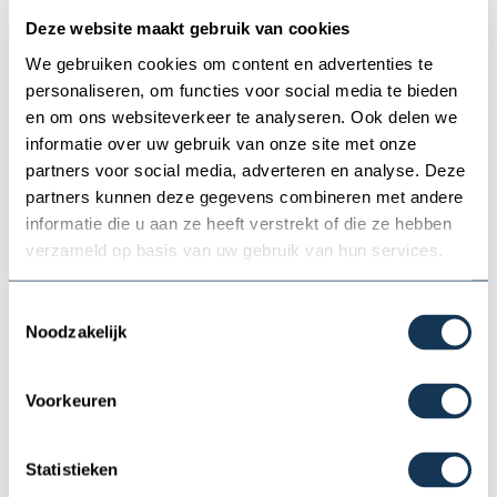
7
8
9
10
11
12
13
Ein Bootsfüherschein ist beim Mieten dieses
Deze website maakt gebruik van cookies
Motorbootes nicht verpflichtet. Gute Seemannschaft
14
15
16
17
18
19
20
We gebruiken cookies om content en advertenties te
und Bootserfahrung werden erfordert. Wir erwarten
personaliseren, om functies voor social media te bieden
von Ihnen, dass Sie die Fahrregeln kennen und sich
21
22
23
24
25
26
27
en om ons websiteverkeer te analyseren. Ook delen we
daran halten, sowie mehrere Jahre Erfahrung haben
informatie over uw gebruik van onze site met onze
28
29
30
mit dem Fahren von Motorbooten.
partners voor social media, adverteren en analyse. Deze
partners kunnen deze gegevens combineren met andere
Wollen Sie mit einem sicheren Gefühl losfahren? Dann
Selection
Anreisedatum
Kein
informatie die u aan ze heeft verstrekt of die ze hebben
reservieren wir für Sie (minimal) zwei Fahrstunden mit
Anreisedatum
Angebot
Option
verzameld op basis van uw gebruik van hun services.
einem professionellen Fahrlehrer. Mehr Informationen
Besetzt
finden Sie bei “
Fahrtipps
”.
Toestemmingsselectie
Noodzakelijk
Linssen Grand Sturdy 30.0 'Chrissle' mieten Sie bei
Zusammenfassung
Bootverhuur Hospes
Voorkeuren
Sie mieten diese großartige Linssen Grand Sturdy 30.0
Ankunfstdatum:
-
Sedan exklusiv bei uns in Sneek!
Check-in:
-
Statistieken
Vollkaskoversicherung mit eigenem Risiko von €