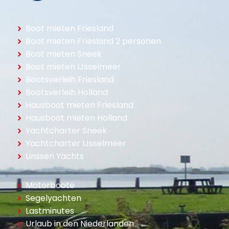
Boot mieten Friesland
Boot mieten Friesland 2 personen
Boot mieten Sneek
Boot mieten IJsselmeer
Bootsverleih Friesland
Bootsverleih Holland
Hausboot mieten Friesland
Hausboot mieten Holland
Yachtcharter Sneek
Yachtcharter IJsselmeer
Linssen Yachts
Motorboote
Segelyachten
Lastminutes
Urlaub in den Niederlanden