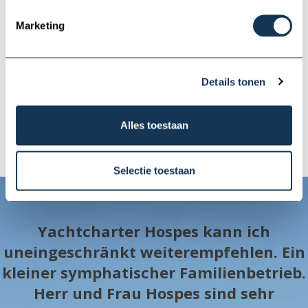
Abreisedatum:
-
1000,00 (Kaution) bei Schaden.
Check-out:
-
Marketing
Mietpreis:
-
Extra Kosten
Details tonen
Gesamte Preis:
-
Alles toestaan
Weiter
Selectie toestaan
Yachtcharter Hospes kann ich
uneingeschränkt weiterempfehlen. Ein
kleiner symphatischer Familienbetrieb.
Herr und Frau Hospes sind sehr