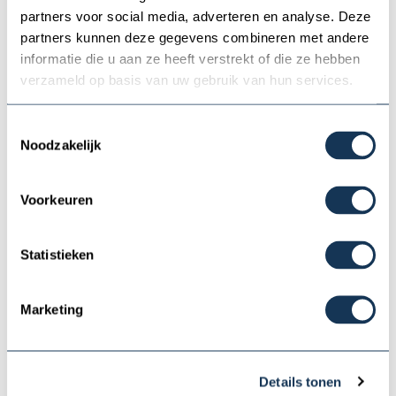
weitere Info
partners voor social media, adverteren en analyse. Deze
partners kunnen deze gegevens combineren met andere
informatie die u aan ze heeft verstrekt of die ze hebben
verzameld op basis van uw gebruik van hun services.
Cabin
Langenberg
Toestemmingsselectie
'Cornelijn'
Noodzakelijk
Voorkeuren
Statistieken
Marketing
Robustes Motorboot für 2 Personen
Details tonen
weiter Info