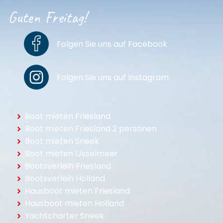
Guten Freitag!
Folgen Sie uns auf Facebook
Folgen Sie uns auf Instagram
Boot mieten Friesland
Boot mieten Friesland 2 personen
Boot mieten Sneek
Boot mieten IJsselmeer
Bootsverleih Friesland
Bootsverleih Holland
Hausboot mieten Friesland
Hausboot mieten Holland
Yachtcharter Sneek