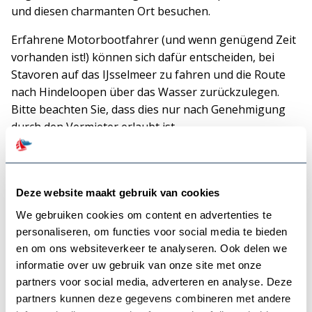
und diesen charmanten Ort besuchen.
Erfahrene Motorbootfahrer (und wenn genügend Zeit
vorhanden ist!) können sich dafür entscheiden, bei
Stavoren auf das IJsselmeer zu fahren und die Route
nach Hindeloopen über das Wasser zurückzulegen.
Bitte beachten Sie, dass dies nur nach Genehmigung
durch den Vermieter erlaubt ist.
Workum – Bolsward – IJlst
Deze website maakt gebruik van cookies
Auf nach Workum, einer der bekanntesten Elfstädte.
We gebruiken cookies om content en advertenties te
Hier können Sie charakteristische Fassaden, das Jopie-
personaliseren, om functies voor social media te bieden
Huisman-Museum und den herrlichen Blick über das
en om ons websiteverkeer te analyseren. Ook delen we
IJsselmeer genießen.
informatie over uw gebruik van onze site met onze
Über den Workumer Trekuffel fahren Sie nach
partners voor social media, adverteren en analyse. Deze
Bolsward, wo Sie gemütliche Gassen und lauschige
partners kunnen deze gegevens combineren met andere