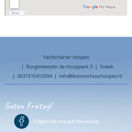
Yachtcharter Hospes
Burgemeester de Hooppark 3
Sneek
0031515412594
info@bootverhuurhospes.nl
Guten Freitag!
Folgen Sie uns auf Facebook