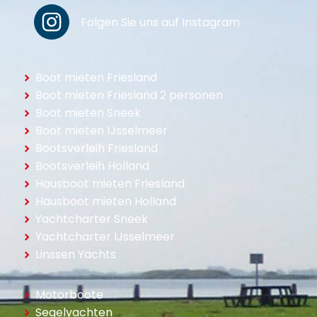
Folgen Sie uns auf Instagram
Boot mieten Friesland
Boot mieten Friesland 2 personen
Boot mieten Sneek
Boot mieten IJsselmeer
Bootsverleih Friesland
Bootsverleih Holland
Hausboot mieten Friesland
Hausboot mieten Holland
Yachtcharter Sneek
Yachtcharter IJsselmeer
Linssen Yachts
Motorboote
Segelyachten