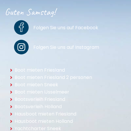
Guten Samstag!
Folgen Sie uns auf Facebook
Folgen Sie uns auf Instagram
Boot mieten Friesland
Boot mieten Friesland 2 personen
Boot mieten Sneek
Boot mieten IJsselmeer
Bootsverleih Friesland
Bootsverleih Holland
Hausboot mieten Friesland
Hausboot mieten Holland
Yachtcharter Sneek