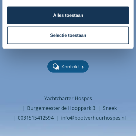
WhatsApp uns!
Alles toestaan
Selectie toestaan
+31515412594
Kontakt
Yachtcharter Hospes
Burgemeester de Hooppark 3
Sneek
0031515412594
info@bootverhuurhospes.nl