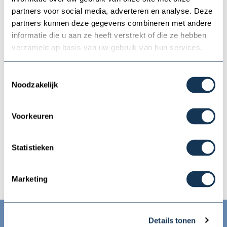
partners voor social media, adverteren en analyse. Deze
Unterwasserschiff / Pflege
Preis auf
partners kunnen deze gegevens combineren met andere
Unterwasserschiff
Anfrage
informatie die u aan ze heeft verstrekt of die ze hebben
verzameld op basis van uw gebruik van hun services.
Preis auf
GFK-Reparatur
Anfrage
Toestemmingsselectie
Noodzakelijk
Überarbeitung -
Preis auf
Lackierarbeiten -
Voorkeuren
Anfrage
(Holz)Reparatur
Statistieken
Preis auf
Putzen, polieren, reinigen
Anfrage
Marketing
Bitten Sie jetzt um ein Angebot
Details tonen