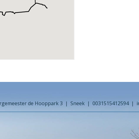
rgemeester de Hooppark 3
Sneek
0031515412594