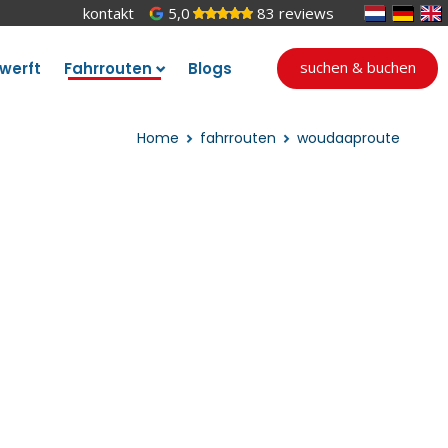
kontakt
5,0
83 reviews
suchen & buchen
werft
Fahrrouten
Blogs
Home
fahrrouten
woudaaproute