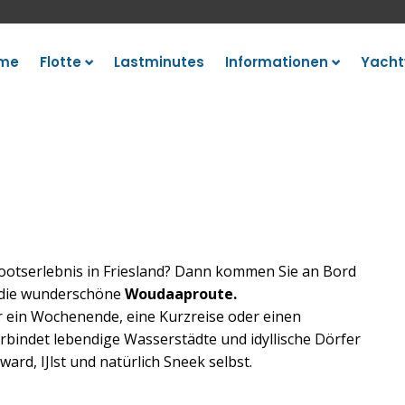
me
Flotte
Lastminutes
Informationen
Yacht
Bootserlebnis in Friesland? Dann kommen Sie an Bord
e die wunderschöne
Woudaaproute.
für ein Wochenende, eine Kurzreise oder einen
rbindet lebendige Wasserstädte und idyllische Dörfer
rd, IJlst und natürlich Sneek selbst.