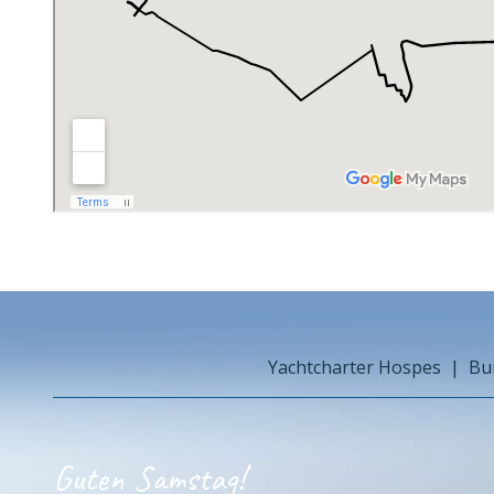
Yachtcharter Hospes
Bu
Guten Samstag!